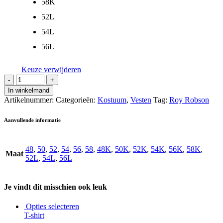
58K
52L
54L
56L
Keuze verwijderen
In winkelmand
Artikelnummer:
Categorieën:
Kostuum
,
Vesten
Tag:
Roy Robson
Aanvullende informatie
48
,
50
,
52
,
54
,
56
,
58
,
48K
,
50K
,
52K
,
54K
,
56K
,
58K
,
Maat
52L
,
54L
,
56L
Je vindt dit misschien ook leuk
Opties selecteren
T-shirt