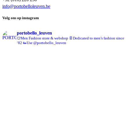
info@portobelloleuven.be
Volg ons op instagram
portobello_leuven
👕Men Fashion store & webshop
👖Dedicated to men’s fashion since
‘82
👟Use @portobello_leuven