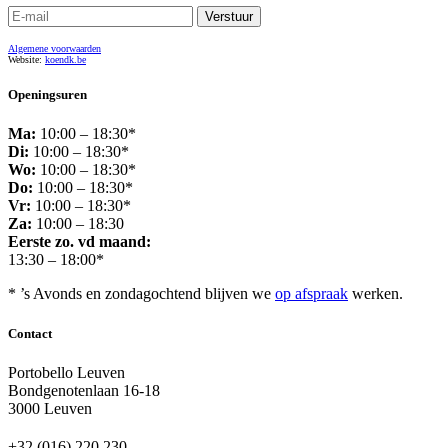
Algemene voorwaarden
Website:
koendk.be
Openingsuren
Ma:
10:00 – 18:30*
Di:
10:00 – 18:30*
Wo:
10:00 – 18:30*
Do:
10:00 – 18:30*
Vr:
10:00 – 18:30*
Za:
10:00 – 18:30
Eerste zo. vd maand:
13:30 – 18:00*
* ’s Avonds en zondagochtend blijven we
op afspraak
werken.
Contact
Portobello Leuven
Bondgenotenlaan 16-18
3000 Leuven
+32 (016) 220 230