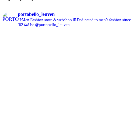
portobello_leuven
👕Men Fashion store & webshop
👖Dedicated to men’s fashion since
‘82
👟Use @portobello_leuven