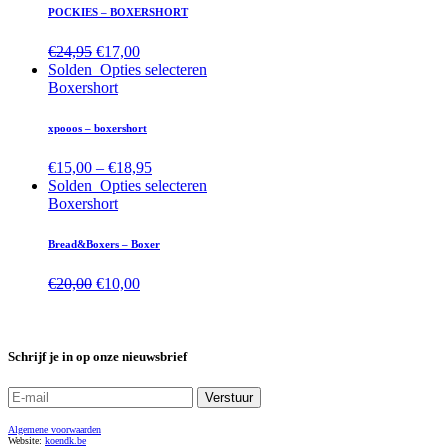
POCKIES – BOXERSHORT
€
24,95
€
17,00
Solden
Opties selecteren
Boxershort
xpooos – boxershort
€
15,00
–
€
18,95
Solden
Opties selecteren
Boxershort
Bread&Boxers – Boxer
€
20,00
€
10,00
Schrijf je in op onze nieuwsbrief
Algemene voorwaarden
Website:
koendk.be