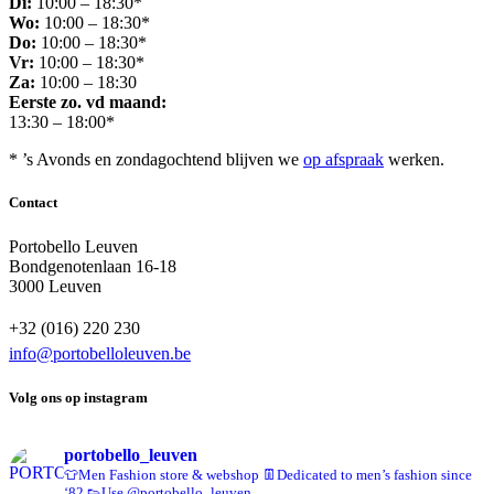
Di:
10:00 – 18:30*
Wo:
10:00 – 18:30*
Do:
10:00 – 18:30*
Vr:
10:00 – 18:30*
Za:
10:00 – 18:30
Eerste zo. vd maand:
13:30 – 18:00*
* ’s Avonds en zondagochtend blijven we
op afspraak
werken.
Contact
Portobello Leuven
Bondgenotenlaan 16-18
3000 Leuven
+32 (016) 220 230
info@portobelloleuven.be
Volg ons op instagram
portobello_leuven
👕Men Fashion store & webshop
👖Dedicated to men’s fashion since
‘82
👟Use @portobello_leuven