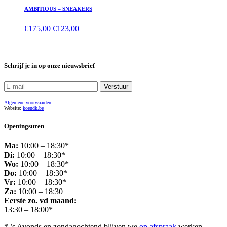
AMBITIOUS – SNEAKERS
€
175,00
€
123,00
Schrijf je in op onze nieuwsbrief
Algemene voorwaarden
Website:
koendk.be
Openingsuren
Ma:
10:00 – 18:30*
Di:
10:00 – 18:30*
Wo:
10:00 – 18:30*
Do:
10:00 – 18:30*
Vr:
10:00 – 18:30*
Za:
10:00 – 18:30
Eerste zo. vd maand:
13:30 – 18:00*
* ’s Avonds en zondagochtend blijven we
op afspraak
werken.