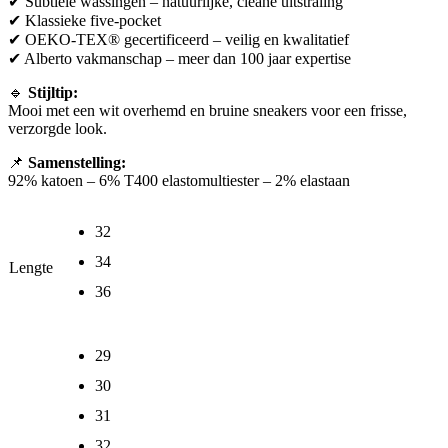
✔ Subtiele wassingen – natuurlijke, cleane uitstraling
✔ Klassieke five-pocket
✔ OEKO-TEX® gecertificeerd – veilig en kwalitatief
✔ Alberto vakmanschap – meer dan 100 jaar expertise
🔹
Stijltip:
Mooi met een wit overhemd en bruine sneakers voor een frisse,
verzorgde look.
📌
Samenstelling:
92% katoen – 6% T400 elastomultiester – 2% elastaan
32
34
Lengte
36
29
30
31
32