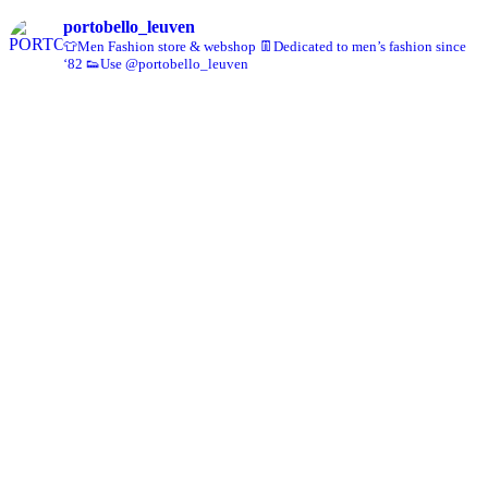
portobello_leuven
👕Men Fashion store & webshop
👖Dedicated to men’s fashion since
‘82
👟Use @portobello_leuven