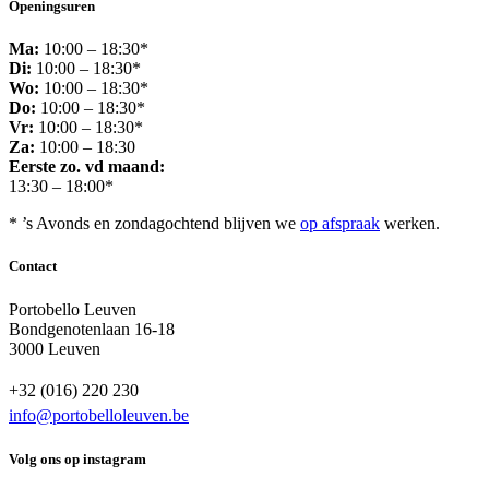
Openingsuren
Ma:
10:00 – 18:30*
Di:
10:00 – 18:30*
Wo:
10:00 – 18:30*
Do:
10:00 – 18:30*
Vr:
10:00 – 18:30*
Za:
10:00 – 18:30
Eerste zo. vd maand:
13:30 – 18:00*
* ’s Avonds en zondagochtend blijven we
op afspraak
werken.
Contact
Portobello Leuven
Bondgenotenlaan 16-18
3000 Leuven
+32 (016) 220 230
info@portobelloleuven.be
Volg ons op instagram