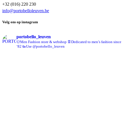
+32 (016) 220 230
info@portobelloleuven.be
Volg ons op instagram
portobello_leuven
👕Men Fashion store & webshop
👖Dedicated to men’s fashion since
‘82
👟Use @portobello_leuven